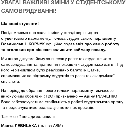
УВАГА! ВАЖЛИВІ ЗМІНИ У СТУДЕНТСЬКОМУ
САМОВРЯДУВАННІ!
Шановні студенти!
Повідомляємо про значні зміни у складі керівництва
студентського парламенту. Голова студентського парламенту
Владислав НІКОРЧУК
офіційно подав
звіт про свою роботу
та оголосив про рішення залишити займану посаду.
Ми щиро дякуємо йому за внесок у розвиток студентського
самоврядування та прагнення покращити студентське життя. Під
його керівництвом було реалізовано багато ініціатив,
спрямованих на підтримку студентів та розвиток академічної
спільноти.
На період до обрання нового голови парламенту тимчасово
виконуючим обов’язки (ТВО) призначено —
Аріну РЕЗЧЕНКО
.
Вона забезпечуватиме стабільність у роботі студентського органу
та продовжуватиме реалізацію поточних проєктів.
Також свої посади залишили:
Марта ЛЕВИЦЬКА
(голова АВМ)