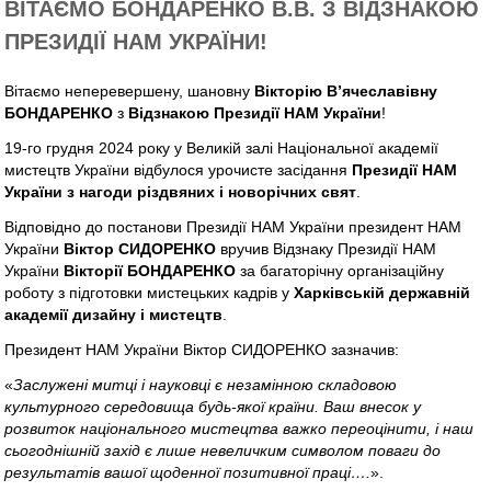
ВІТАЄМО БОНДАРЕНКО В.В. З ВІДЗНАКОЮ
ПРЕЗИДІЇ НАМ УКРАЇНИ!
Вітаємо неперевершену, шановну
Вікторію В’ячеславівну
БОНДАРЕНКО
з
Відзнакою Президії НАМ України
!
19-го грудня 2024 року у Великій залі Національної академії
мистецтв України відбулося урочисте засідання
Президії НАМ
України з нагоди різдвяних і новорічних свят
.
Відповідно до постанови Президії НАМ України президент НАМ
України
Віктор СИДОРЕНКО
вручив Відзнаку Президії НАМ
України
Вікторії БОНДАРЕНКО
за багаторічну організаційну
роботу з підготовки мистецьких кадрів у
Харківській державній
академії дизайну і мистецтв
.
Президент НАМ України Віктор СИДОРЕНКО зазначив:
«
Заслужені митці і науковці є незамінною складовою
культурного середовища будь-якої країни. Ваш внесок у
розвиток національного мистецтва важко переоцінити, і наш
сьогоднішній захід є лише невеличким символом поваги до
результатів вашої щоденної позитивної праці….
».