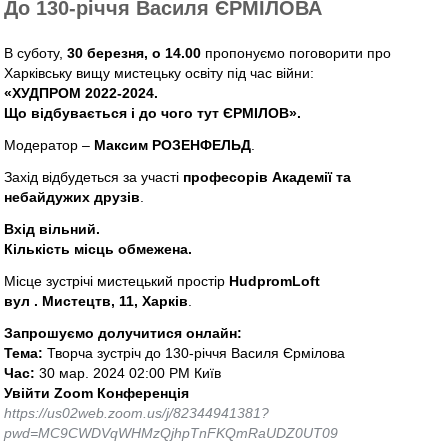
До 130-річчя Василя ЄРМІЛОВА
В суботу,
30 березня, о 14.00
пропонуємо поговорити про
Харківську вищу мистецьку освіту під час війни:
«ХУДПРОМ 2022-2024.
Що відбувається і до чого тут ЄРМІЛОВ».
Модератор –
Максим РОЗЕНФЕЛЬД
.
Захід відбудеться за участі
професорів Академії та
небайдужих друзів
.
Вхід вільний.
Кількість місць обмежена.
Місце зустрічі мистецький простір
HudpromLoft
вул . Мистецтв, 11, Харків
.
Запрошуємо долучитися онлайн:
Тема:
Творча зустріч до 130-річчя Василя Єрмілова
Час:
30 мар. 2024 02:00 PM Київ
Увійти Zoom Конференція
https://us02web.zoom.us/j/82344941381?
pwd=MC9CWDVqWHMzQjhpTnFKQmRaUDZ0UT09