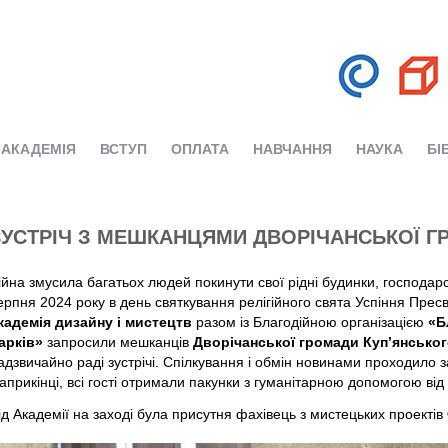
АКАДЕМІЯ
ВСТУП
ОПЛАТА
НАВЧАННЯ
НАУКА
БІ
ЗУСТРІЧ З МЕШКАНЦЯМИ ДВОРІЧАНСЬКОЇ 
ійна змусила багатьох людей покинути свої рідні будинки, господар
ерпня 2024 року в день святкування релігійного свята Успіння Прес
кадемія дизайну і мистецтв
разом із Благодійною організацією
«Б
арків»
запросили мешканців
Дворічанської громади Куп’янсько
адзвичайно раді зустрічі. Спілкування і обмін новинами проходило 
априкінці, всі гості отримали пакунки з гуманітарною допомогою від
ід Академії на заході була присутня фахівець з мистецьких проектів