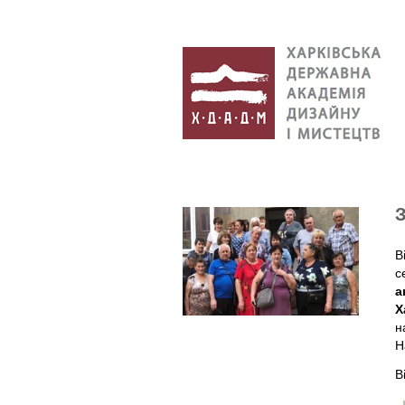
В
с
а
Х
н
Н
В