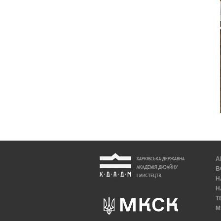
А
В
Н
Н
Т
М