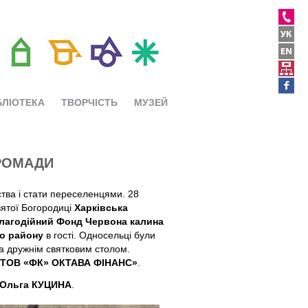
БЛІОТЕКА
ТВОРЧІСТЬ
МУЗЕЙ
ГРОМАДИ
ства і стати переселенцями. 28
вятої Богородиці
Харківська
лагодійний Фонд Червона калина
го району
в гості. Односельці були
за дружнім святковим столом.
ТОВ «ФК» ОКТАВА ФІНАНС»
.
Ольга КУЦИНА
.