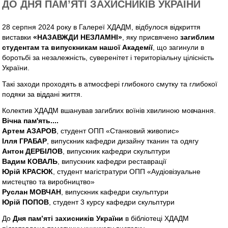
ДО ДНЯ ПАМ’ЯТІ ЗАХИСНИКІВ УКРАЇНИ
28 серпня 2024 року в Галереї ХДАДМ, відбулося відкриття
виставки
«НАЗАВЖДИ НЕЗЛАМНІ»
, яку присвячено
загиблим
студентам та випускникам нашої Академії
, що загинули в
боротьбі за незалежність, суверенітет і територіальну цілісність
України.
Такі заходи проходять в атмосфері глибокого смутку та глибокої
подяки за віддані життя.
Колектив ХДАДМ вшанував загиблих воїнів хвилиною мовчання.
Вічна пам'ять....
Артем АЗАРОВ
, студент ОПП «Станковий живопис»
Ілля ГРАБАР
, випускник кафедри дизайну тканин та одягу
Антон ДЕРБІЛОВ
, випускник кафедри скульптури
Вадим КОВАЛЬ
, випускник кафедри реставрації
Юрій КРАСЮК
, студент магістратури ОПП «Аудіовізуальне
мистецтво та виробництво»
Руслан МОВЧАН
, випускник кафедри скульптури
Юрій ПОПОВ
, студент 3 курсу кафедри скульптури
До
Дня пам’яті захисників України
в бібліотеці ХДАДМ