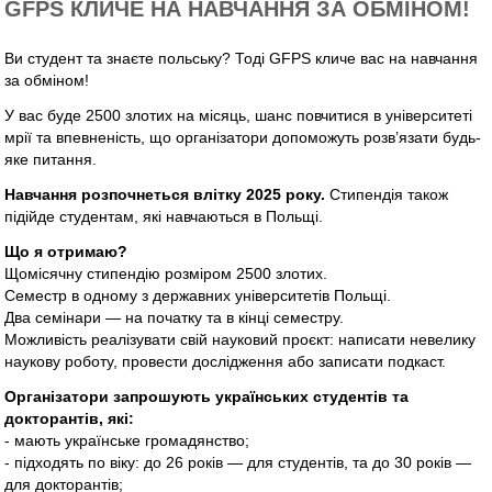
GFPS КЛИЧЕ НА НАВЧАННЯ ЗА ОБМІНОМ!
Ви студент та знаєте польську? Тоді GFPS кличе вас на навчання
за обміном!
У вас буде 2500 злотих на місяць, шанс повчитися в університеті
мрії та впевненість, що організатори допоможуть розв’язати будь-
яке питання.
Навчання розпочнеться влітку 2025 року.
Стипендія також
підійде студентам, які навчаються в Польщі.
Що я отримаю?
Щомісячну стипендію розміром 2500 злотих.
Семестр в одному з державних університетів Польщі.
Два семінари — на початку та в кінці семестру.
Можливість реалізувати свій науковий проєкт: написати невелику
наукову роботу, провести дослідження або записати подкаст.
Організатори запрошують українських студентів та
докторантів, які:
- мають українське громадянство;
- підходять по віку: до 26 років — для студентів, та до 30 років —
для докторантів;