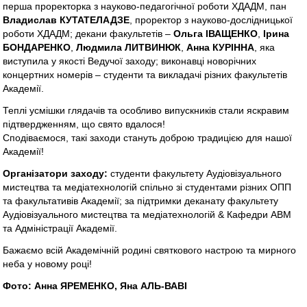
перша проректорка з науково-педагогічної роботи ХДАДМ, пан
Владислав КУТАТЕЛАДЗЕ
, проректор з науково-дослідницької
роботи ХДАДМ; декани факультетів –
Ольга ІВАЩЕНКО
,
Ірина
БОНДАРЕНКО
,
Людмила ЛИТВИНЮК
,
Анна КУРІННА
, яка
виступила у якості Ведучої заходу; виконавці новорічних
концертних номерів – студенти та викладачі різних факультетів
Академії.
Теплі усмішки глядачів та особливо випускників стали яскравим
підтвердженням, що свято вдалося!
Сподіваємося, такі заходи стануть доброю традицією для нашої
Академії!
Організатори заходу:
студенти факультету Аудіовізуального
мистецтва та медіатехнологій спільно зі студентами різних ОПП
та факультативів Академії; за підтримки деканату факультету
Аудіовізуального мистецтва та медіатехнологій & Кафедри АВМ
та Адміністрації Академії.
Бажаємо всій Академічній родині святкового настрою та мирного
неба у новому році!
Фото: Анна ЯРЕМЕНКО, Яна АЛЬ-ВАВІ