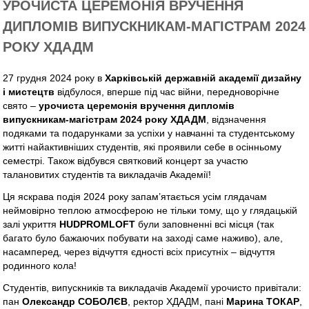
УРОЧИСТА ЦЕРЕМОНІЯ ВРУЧЕННЯ
ДИПЛОМІВ ВИПУСКНИКАМ-МАГІСТРАМ 2024
РОКУ ХДАДМ
27 грудня 2024 року в
Харківській державній академії дизайну
і мистецтв
відбулося, вперше під час війни, передноворічне
свято –
урочиста церемонія вручення дипломів
випускникам-магістрам 2024 року ХДАДМ
, відзначення
подяками та подарунками за успіхи у навчанні та студентському
житті найактивніших студентів, які проявили себе в осінньому
семестрі. Також відбувся святковий концерт за участю
талановитих студентів та викладачів Академії!
Ця яскрава подія 2024 року запам’ятається усім глядачам
неймовірно теплою атмосферою не тільки тому, що у глядацькій
залі укриття
HUDPROMLOFT
були заповненні всі місця (так
багато було бажаючих побувати на заході саме наживо), але,
насамперед, через відчуття єдності всіх присутніх – відчуття
родинного кола!
Студентів, випускників та викладачів Академії урочисто привітали:
пан
Олександр СОБОЛЄВ
, ректор ХДАДМ, пані
Марина ТОКАР
,