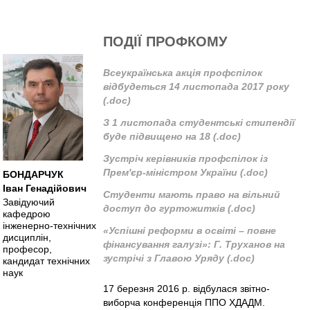
ПОДІЇ ПРОФКОМУ
Всеукраїнська акція профспілок
відбудеться 14 листопада 2017 року
(.doc)
З 1 листопада студентські стипендії
буде підвищено на 18 (.doc)
Зустріч керівників профспілок із
Прем'єр-міністром України (.doc)
БОНДАРЧУК
Іван Генадійович
Студенти мають право на вільний
Завідуючий
доступ до гуртожитків (.doc)
кафедрою
інженерно-технічних
«Успішні реформи в освіті – повне
дисциплін,
фінансування галузі»: Г. Труханов на
професор,
зустрічі з Главою Уряду (.doc)
кандидат технічних
наук
17 березня 2016 р. відбулася звітно-
виборча конференція ППО ХДАДМ.