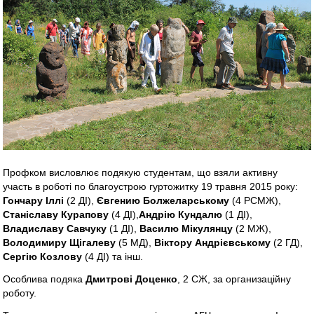
Профком висловлює подякую студентам, що взяли активну
участь в роботі по благоустрою гуртожитку 19 травня 2015 року:
Гончару Іллі
(2 ДІ),
Євгению Болжеларському
(4 РСМЖ),
Станіславу Курапову
(4 ДІ),
Андрію Кундалю
(1 ДІ),
Владиславу Савчуку
(1 ДІ),
Василю Мікулянцу
(2 МЖ),
Володимиру Щігалеву
(5 МД),
Віктору Андрієвському
(2 ГД),
Сергію Козлову
(4 ДІ) та інш.
Особлива подяка
Дмитрові Доценко
, 2 СЖ, за организаційну
роботу.