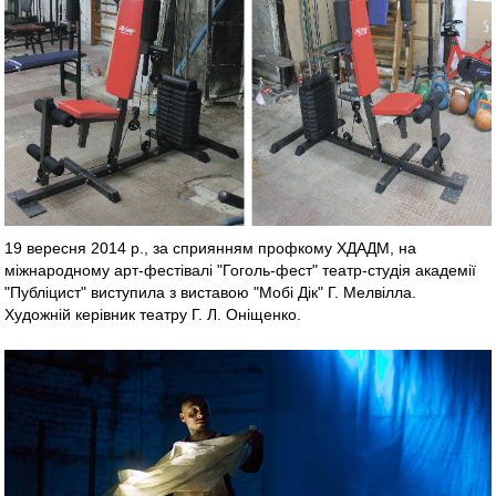
19 вересня 2014 р., за сприянням профкому ХДАДМ, на
міжнародному арт-фестівалі "Гоголь-фест" театр-студія академії
"Публіцист" виступила з виставою "Мобі Дік" Г. Мелвілла.
Художній керівник театру Г. Л. Оніщенко.