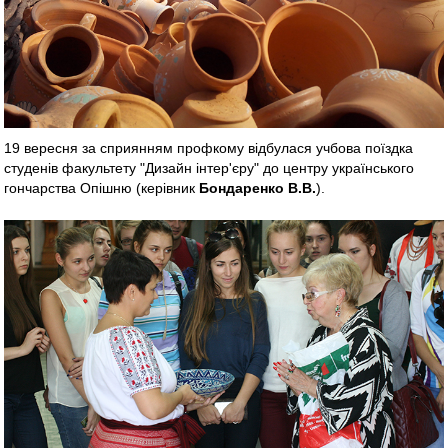
19 вересня за сприянням профкому відбулася учбова поїздка
студенів факультету "Дизайн інтер'єру" до центру українського
гончарства Опішню (керівник
Бондаренко В.В.
).