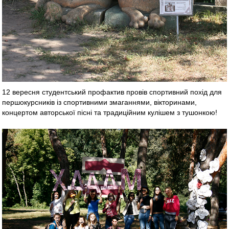
12 вересня студентський профактив провів спортивний похід для
першокурсників із спортивними змаганнями, вікторинами,
концертом авторської пісні та традиційним кулішем з тушонкою!