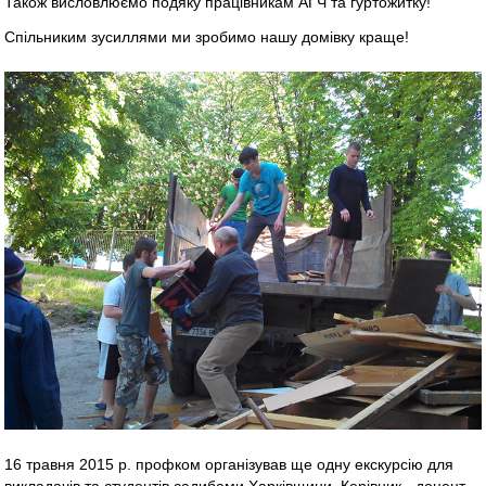
Також висловлюємо подяку працівникам АГЧ та гуртожитку!
Спільниким зусиллями ми зробимо нашу домівку краще!
16 травня 2015 р. профком організував ще одну екскурсію для
викладачів та студентів садибами Харківщини. Керівник - доцент