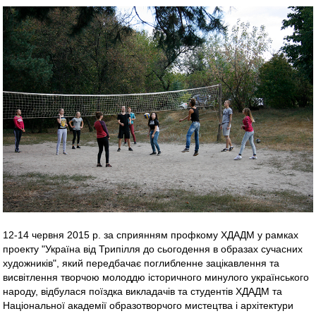
12-14 червня 2015 р. за сприянням профкому ХДАДМ у рамках
проекту "Україна від Трипілля до сьогодення в образах сучасних
художників", який передбачає поглибленне зацікавлення та
висвітлення творчою молоддю історичного минулого українського
народу, відбулася поїздка викладачів та студентів ХДАДМ та
Національної академії образотворчого мистецтва і архітектури