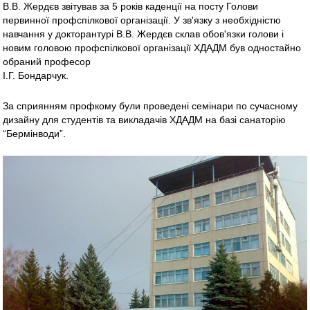
В.В. Жердєв звітував за 5 років каденції на посту Голови
первинної профспілкової організації. У зв'язку з необхідністю
навчання у докторантурі В.В. Жердєв склав обов'язки голови і
новим головою профспілкової організації ХДАДМ був одностайно
обраний професор
І.Г. Бондарчук.
За сприянням профкому були проведені семінари по сучасному
дизайну для студентів та викладачів ХДАДМ на базі санаторію
“Бермінводи”.