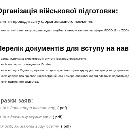
Організація військової підготовки:
аняття проводяться у формі змішаного навчання:
теоретичні заняття проводяться дистанційно з використанням платформ MOODLE та ZOO
Перелік документів для вступу на на
заява, підписана директором інституту (деканом факультету);
копія паспорта громадянина України;
копія витягу з Єдиного державного демографічного реєстру щодо реєстрації місця проживан
копія довідки про присвоєння реєстраційного номера облікової картки платника податків (ід
копія приписного свідоцтва.
разки заяв:
а ім’я директора інституту;
(.pdf)
а ім’я декана факультету;
(.pdf)
ля осіб, які мають вищу освіту.
(.pdf)