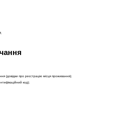
M.
вчання
ня (довідки про реєстрацію місця проживання);
ентифікаційний код);