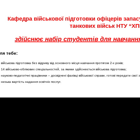
Кафедра військової підготовки офіцерів запас
танкових військ НТУ “ХП
здійснює набір студентів для навчання
ля тебе:
військова підготовка без відриву від основного місця навчання протягом 2-х років;
14 військово-облікових спеціальностей, за якими здійснюється військова підготовка;
науково-педагогічні працівники – досвідчені фахівці військової справи, готові передати свої 
низька вартість надання освітніх послуг.