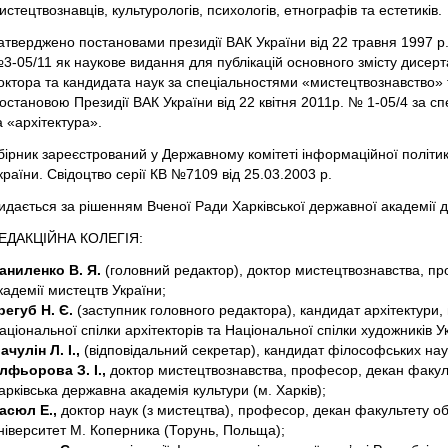
истецтвознавців, культурологів, психологів, етнографів та естетиків.
атверджено постановами президії ВАК України від 22 травня 1997 р.
3-05/11 як наукове видання для публікацій основного змісту дисерт
октора та кандидата наук за спеціальностями «мистецтвознавство»
остановою Президії ВАК України від 22 квітня 2011р. № 1-05/4 за 
а «архітектура».
бірник зареєстрований у Державному комітеті інформаційної політи
країни. Свідоцтво серії КВ №7109 від 25.03.2003 р.
идається за рішенням Вченої Ради Харківської державної академії д
ЕДАКЦІЙНА КОЛЕГІЯ:
аниленко В. Я.
(головний редактор), доктор мистецтвознавства, пр
кадемії мистецтв України;
регуб Н. Є.
(заступник головного редактора), кандидат архітектур
аціональної спілки архітекторів та Національної спілки художників У
ачулін Л. І.,
(відповідальний секретар), кандидат філософських на
лфьорова З. І.,
доктор мистецтвознавства, професор, декан факуль
арківська державна академія культури (м. Харків);
асюл Е.,
доктор наук (з мистецтва), професор, декан факультету о
ніверситет М. Коперника (Торунь, Польща);