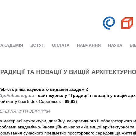
АКАДЕМІЯ
ВСТУП
ОПЛАТА
НАВЧАННЯ
НАУКА
БІ
ТРАДИЦІЇ ТА НОВАЦІЇ У ВИЩІЙ АРХІТЕКТУРН
eb-сторінка наукового видання академії:
ttp://tihae.org.ua
- сайт журналу "Традиції і новаціїї у вищій арх
рейтинг у базі Index Copernicus -
69.83
)
ЕРЕГЛЯНУТИ ЗБІРНИКИ
а матеріалі архітектури, дизайну, декоративного й образотворчого 
роблеми академічно-інноваційних напрямків вищої архітектурної та х
ормування сучасного предметно просторового середовища життєдіял