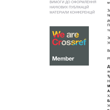
ВИМОГИ ДО ОФОРМЛЕННЯ
м
НАУКОВИХ ПУБЛІКАЦІЙ
З
МАТЕРІАЛИ КОНФЕРЕНЦІЙ
№
д
П
т
З
У
В
Р
Д
а
Т
Н
М
А
Х
Б
У