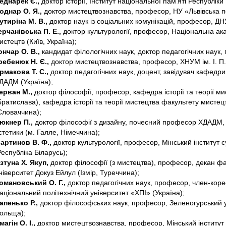
еднарек Є.,
доктор історії, Інститут національної пам’яті Республі
однар О. Я.,
доктор мистецтвознавства, професор, НУ «Львівська по
утиріна М. В.,
доктор наук із соціальних комунікацій, професор, ДНУ
ерчанівська П. Е.,
доктор культурології, професор, Національна акад
истецтв (Київ, Україна);
ончар О. В.,
кандидат філологічних наук, доктор педагогічних наук
ребенюк Н. Є.,
доктор мистецтвознавства, професор, ХНУМ ім. І. П.
рмакова Т. С.,
доктор педагогічних наук, доцент, завідувач кафедри 
ДАДМ (Україна);
ерван М.,
доктор філософії, професор, кафедра історії та теорії м
Братислава), кафедра історії та теорії мистецтва факультету мистец
Словаччина);
юкнер П.,
доктор філософії з дизайну, почесний професор ХДАДМ, д
стетики (м. Галле, Німеччина);
артинов В. Ф.,
доктор культурології, професор, Мінський інститут 
Республіка Біларусь);
зтуна Х. Якуп,
доктор філософії (з мистецтва), професор, декан фа
ніверситет Докуз Ейлул (Ізмір, Туреччина);
омановський О. Г.,
доктор педагогічних наук, професор, член-кор
аціональний політехнічний університет «ХПІ» (Україна);
апенько Р.,
доктор філософських наук, професор, Зеленогурський у
ольща);
магін О. І.,
доктор мистецтвознавства, професор, Мінський інститут