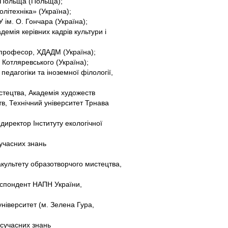
ки Польща (Польща);
літехніка» (Україна);
 ім. О. Гончара (Україна);
емія керівних кадрів культури і
, професор, ХДАДМ (Україна);
 Котляревського (Україна);
педагогіки та іноземної філології,
истецтва, Академія художеств
тв, Технічний університет Трнава
иректор Інституту екологічної
сучасних знань
культету образотворчого мистецтва,
еспондент НАПН України,
ніверситет (м. Зелена Гура,
 сучасних знань