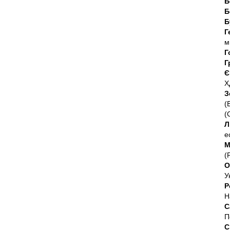
Б
Б
Б
Г
м
Г
Г
Є
Х
З
(
(
Л
е
М
(
О
У
Р
Н
С
П
С