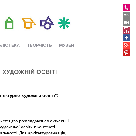
БЛІОТЕКА
ТВОРЧІСТЬ
МУЗЕЙ
О ХУДОЖНІЙ ОСВІТІ
ітектурно-художній освіті";
мистецтва розглядаються актуальні
удожньої освіти в контексті
ьності. Для архітектурознавців,