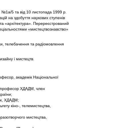
 №1а/5 та від 10 листопада 1999 р.
ацій на здобуття наукових ступенів
 та «архітектура». Перереєстрований
спеціальностями «мистецтвознавство»
ки, телебачення та радіомовлення
изайну і мистецтв.
офесор, академік Національної
и, професор ХДАДМ, член
країни;
ук, ХДАДМ;
тету кіно-, телемистецтва,
бразотворчого мистецтва,