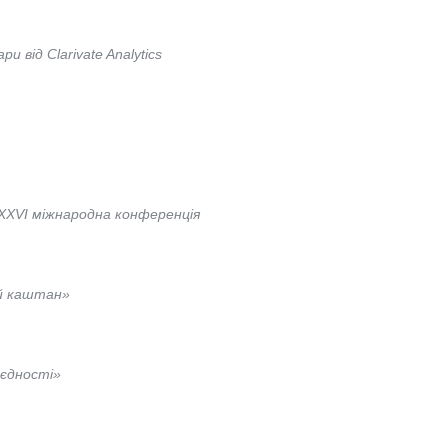
 від Clarivate Analytics
 ХXVІ міжнародна конференція
ий каштан»
 єдності»