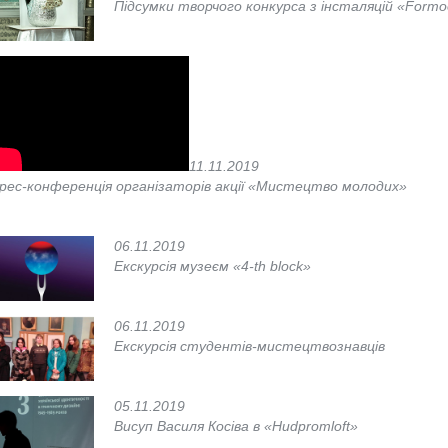
Підсумки творчого конкурса з інсталяцій «Form
11.11.2019
рес-конференція організаторів акції «Мистецтво молодих»
06.11.2019
Екскурсія музеєм «4-th block»
06.11.2019
Екскурсія студентів-мистецтвознавців
05.11.2019
Висуп Василя Косіва в «Hudpromloft»