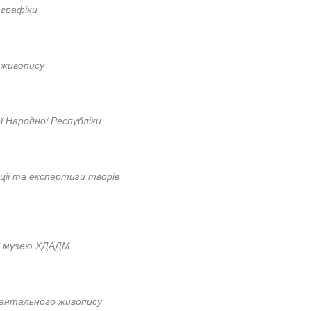
 графіки
 живопису
 Народної Республіки
ції та експертизи творів
лі музею ХДАДМ
ментального живопису