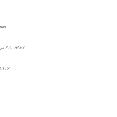
тів
у» Київ, НАМУ
РИТТЯ